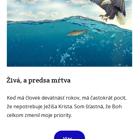
Živá, a predsa mŕtva
Keď má človek devätnásť rokov, má častokrát pocit,
že nepotrebuje Ježiša Krista. Som šťastná, že Boh
celkom zmenil moje priority.
Viac...