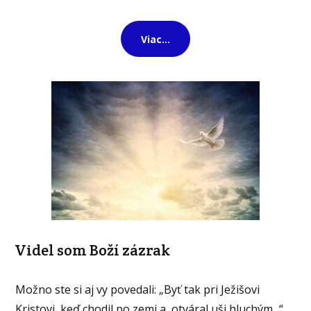
Viac...
Videl som Boží zázrak
Možno ste si aj vy povedali: „Byť tak pri Ježišovi
Kristovi, keď chodil po zemi a otváral uši hluchým...“